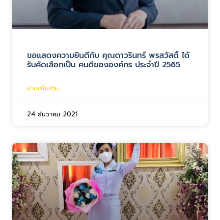
ขอแสดงความยินดีกับ คุณดาวรินทร์ พรสวัสดิ์ ได้
รับคัดเลือกเป็น คนดีขององค์กร ประจำปี 2565
อ่านเพิ่มเติม...
24 ธันวาคม 2021