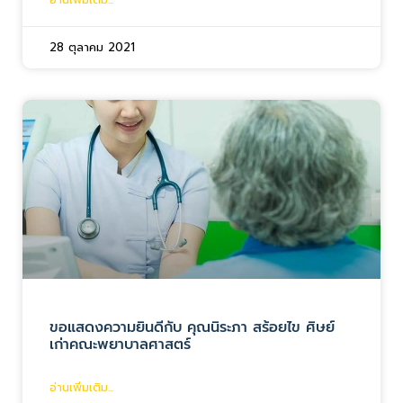
28 ตุลาคม 2021
ขอแสดงความยินดีกับ คุณนิระภา สร้อยไข ศิษย์
เก่าคณะพยาบาลศาสตร์
อ่านเพิ่มเติม...