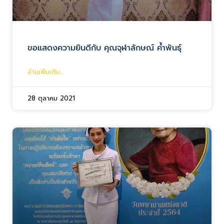
ขอแสดงความยินดีกับ คุณจุฬาลักษณ์ ค้ำพันธุ์
อ่านเพิ่มเติม...
28 ตุลาคม 2021