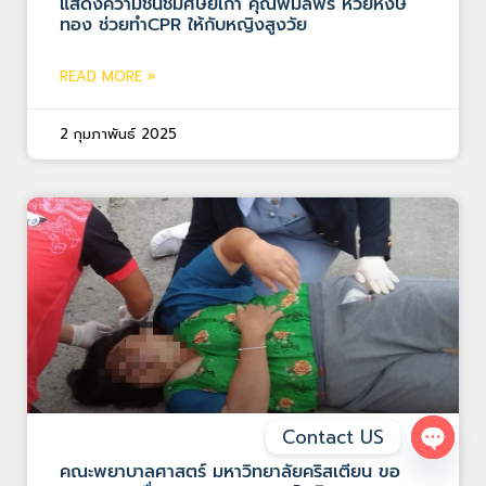
แสดงความชื่นชมศิษย์เก่า คุณพิมลพร ห้วยหงษ์
ทอง ช่วยทำCPR ให้กับหญิงสูงวัย
READ MORE »
2 กุมภาพันธ์ 2025
Contact US
Open 
คณะพยาบาลศาสตร์ มหาวิทยาลัยคริสเตียน ขอ