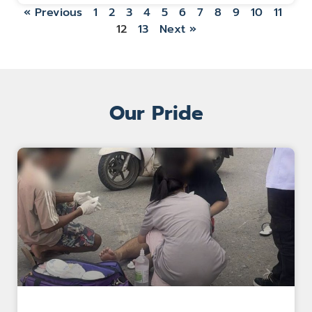
« Previous
1
2
3
4
5
6
7
8
9
10
11
12
13
Next »
Our Pride