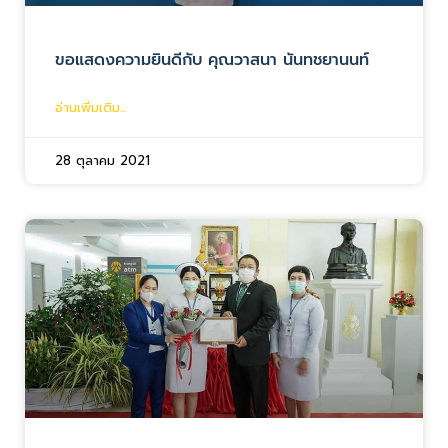
ขอแสดงความยินดีกับ คุณวาสนา นันทชยานนท์
อ่านเพิ่มเติม...
28 ตุลาคม 2021