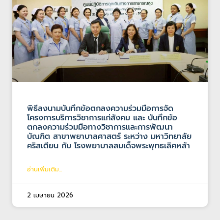
พิธีลงนามบันทึกข้อตกลงความร่วมมือการจัด
โครงการบริการวิชาการแก่สังคม และ บันทึกข้อ
ตกลงความร่วมมือทางวิชาการและการพัฒนา
บัณฑิต สาขาพยาบาลศาสตร์ ระหว่าง มหาวิทยาลัย
คริสเตียน กับ โรงพยาบาลสมเด็จพระพุทธเลิศหล้า
อ่านเพิ่มเติม...
2 เมษายน 2026