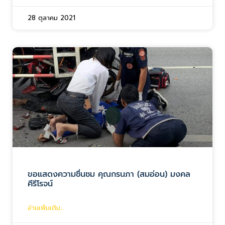
28 ตุลาคม 2021
ขอแสดงความชื่นชม คุณกรนภา (สมอ่อน) มงคล
คีรีโรจน์
อ่านเพิ่มเติม...