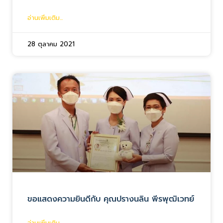
อ่านเพิ่มเติม...
28 ตุลาคม 2021
ขอแสดงความยินดีกับ คุณปรางนลิน พีรพุฒิเวทย์
อ่านเพิ่มเติม...