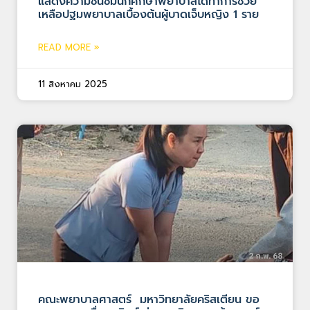
แสดงความชื่นชมนักศึกษาพยาบาลได้ทำการช่วย
เหลือปฐมพยาบาลเบื้องต้นผู้บาดเจ็บหญิง 1 ราย
READ MORE »
11 สิงหาคม 2025
คณะพยาบาลศาสตร์ มหาวิทยาลัยคริสเตียน ขอ