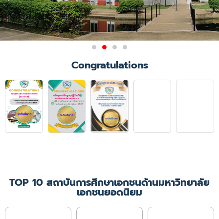
ผลการรับรองสถาบันการศึกษา
Congratulations
วิชาการพยาบาลและการ
ผดุงครรภ์
มติการประชุมคณะกรรมการสภาการ
พยาบาล ครั้งที่ 6/2564
เมื่อวันที่ 21 มิถุนายน 2564 ให้การ
รับรองคณะพยาบาลศาสตร์
มหาวิทยาลัยคริสเตียน ในหลักสูตร
พยาบาลศาสตรบัณฑิต
เป็นเวลา 4 ปีการศึกษา
(ปีการศึกษา 2564 - 2567)
TOP 10 สถาบันการศึกษาเอกชนด้านมหาวิทยาลัย
เอกชนยอดนิยม
เพิ่มเติม