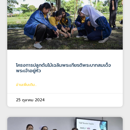
โครงการปลูกต้นไม้เฉลิมพระเกียรติพระบาทสมเด็จ
พระเจ้าอยู่หัว
อ่านเพิ่มเติม...
25 ตุลาคม 2024