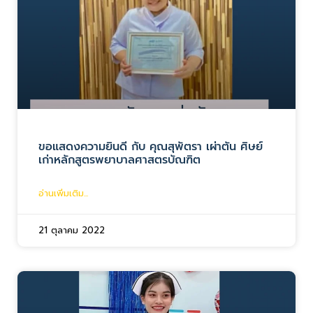
ขอแสดงความยินดี กับ คุณสุพัตรา เผ่าตัน ศิษย์
เก่าหลักสูตรพยาบาลศาสตรบัณฑิต
อ่านเพิ่มเติม...
21 ตุลาคม 2022