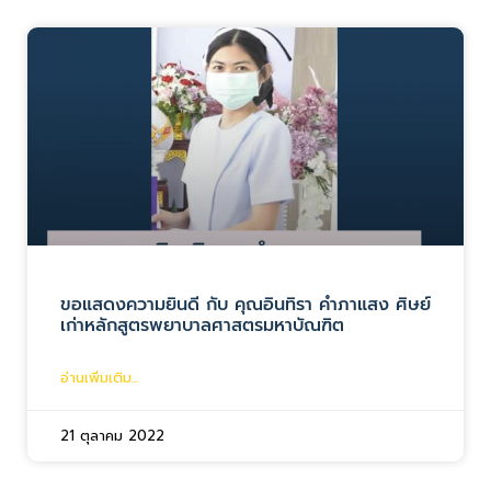
ขอแสดงความยินดี กับ คุณอินทิรา คำภาแสง ศิษย์
เก่าหลักสูตรพยาบาลศาสตรมหาบัณฑิต
อ่านเพิ่มเติม...
21 ตุลาคม 2022