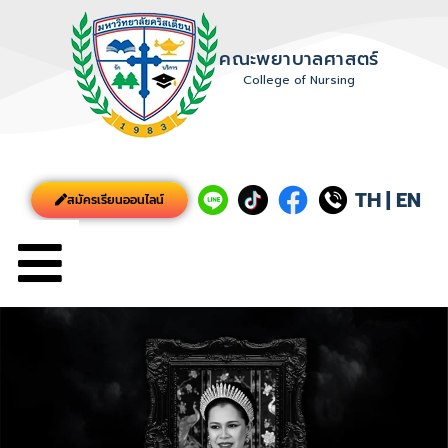
คณะพยาบาลศาสตร์
College of Nursing
TH
|
EN
สมัครเรียนออนไลน์